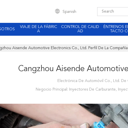
Spanish
VIAJE DE LA FÁBRIC
CONTROL DE CALID
ÉNTRENOS 
SOTROS
A
AD
TACTO 
zhou Aisende Automotive Electronics Co., Ltd. Perfil De La Compañía
Cangzhou Aisende Automotive E
Electrónica De Automóvil Co., Ltd. D
Negocio Principal: Inyectores De Carburante, Iny