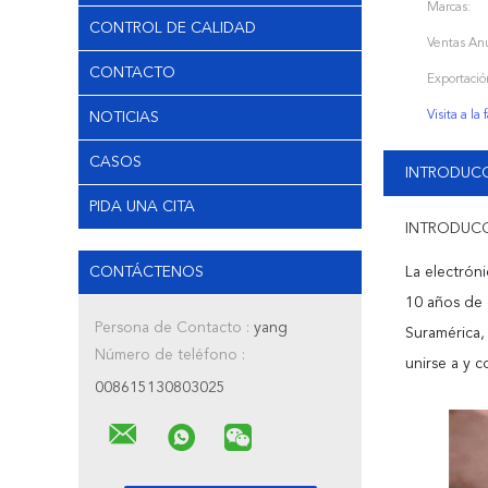
Marcas:
CONTROL DE CALIDAD
Ventas Anu
CONTACTO
Exportació
Visita a la 
NOTICIAS
CASOS
INTRODUC
PIDA UNA CITA
INTRODUC
CONTÁCTENOS
La electrón
10 años de 
Persona de Contacto :
yang
Suramérica,
Número de teléfono :
unirse a y c
008615130803025