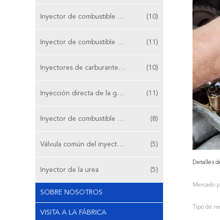
Inyector de combustible de la gasolina
(10)
Inyector de combustible de la gasolina
(11)
Inyectores de carburante del OEM
(10)
Inyección directa de la gasolina
(11)
Inyector de combustible de Siemens
(8)
Válvula común del inyector del carril
(5)
Detalles d
Inyector de la urea
(5)
Mercado pr
SOBRE NOSOTROS
Tipo de ne
VISITA A LA FÁBRICA