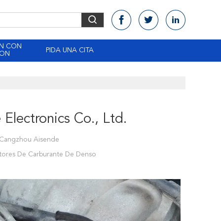
EN CON
PIDA UNA CITA
CON
lectronics Co., Ltd.
e Cangzhou Aisende
ectores De Carburante De Denso