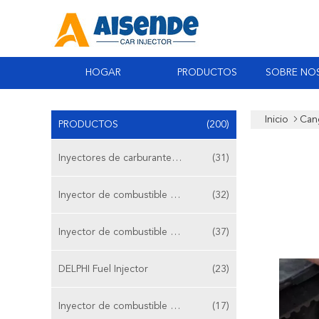
HOGAR
PRODUCTOS
SOBRE NO
Inicio
Cang
PRODUCTOS
(200)
Inyectores de carburante del coche
(31)
Inyector de combustible de Bosch
(32)
Inyector de combustible de Magneti Marelli
(37)
DELPHI Fuel Injector
(23)
Inyector de combustible de DENSO
(17)