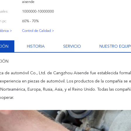
aisende
ales:
1000000-10000000
n pc:
60% - 70%
fábrica >
Control de Calidad >
CIÓN
HISTORIA
SERVICIO
NUESTRO EQUI
CIÓN
ica de automóvil Co., Ltd. de Cangzhou Aisende fue establecida forma
experiencia en piezas de automóvil. Los productos de la compañía se 
 Norteamérica, Europa, Rusia, Asia, y el Reino Unido. Todas las compañ
ooperar.